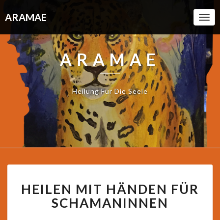
ARAMAE
Togg
Navi
ARAMAE
Heilung Für Die Seele
HEILEN
HEILEN MIT HÄNDEN FÜR
MIT
HÄNDEN
SCHAMANINNEN
FÜR