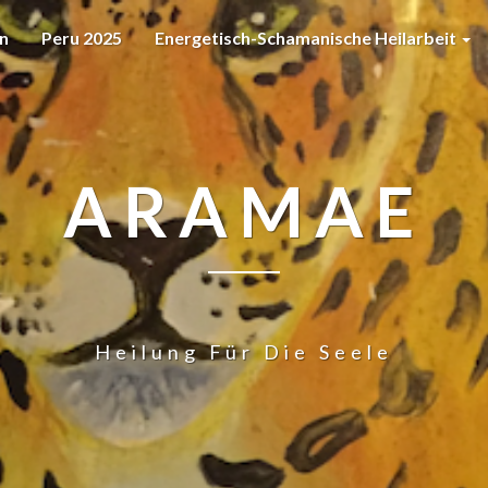
n
Peru 2025
Energetisch-Schamanische Heilarbeit
ARAMAE
Heilung Für Die Seele