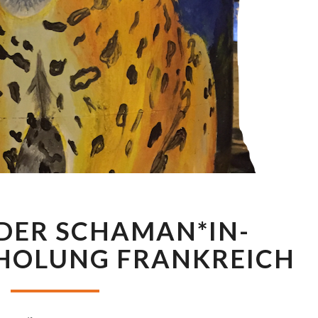
DER
DER SCHAMAN*IN-
WEG
DER
HOLUNG FRANKREICH
SCHAMAN*IN-
SEELENRÜCKHOLUNG
FRANKREICH